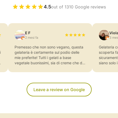
4.5
out of 1310 Google reviews
E F
Viola G
2 mesi fa
3 mesi f
Premesso che non sono vegano, questa
Gelateria co
gelateria è certamente sul podio delle
scoperta fanta
mie preferite! Tutti i gelati a base
sicuramente. 
vegetale buonissimi, sia di creme che di
siano solo i so
frutta! gusti esclusivi che rispettano la
gusti “normali
stagionalità, personale molto gentile e
rapido. Consigliatissimo
Leave a review on Google